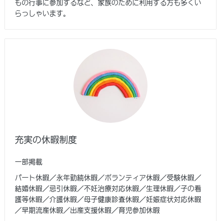
もの行事に参加するなど、家族のために利用する方も多くい
らっしゃいます。
充実の休暇制度
一部掲載
パート休暇／永年勤続休暇／ボランティア休暇／受験休暇／
結婚休暇／忌引休暇／不妊治療対応休暇／生理休暇／子の看
護等休暇／介護休暇／母子健康診査休暇／妊娠症状対応休暇
／早期流産休暇／出産支援休暇／育児参加休暇