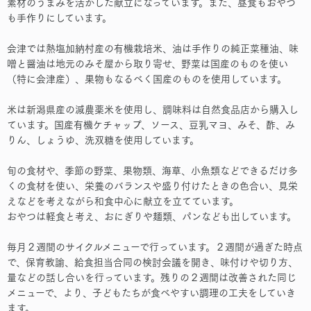
素材のうまみを活かした献立になっています。また、昼食もおやつ
も手作りにしています。
会津では熱塩加納村産の有機栽培米、油は手作りの純正菜種油、味
噌と醤油は地元のみそ屋から取り寄せ、野菜は国産のものを使い
（特に会津産）、果物もなるべく国産のものを使用しています。
米は新潟県産の減農薬米を使用し、調味料は自然食品店から購入し
ています。国産有機ケチャップ、ソース、豆乳マヨ、みそ、酢、み
りん、しょうゆ、洗双糖を使用しています。
旬の食材や、季節の野菜、果物類、海草、小魚類などできるだけ多
くの食材を使い、栄養のバランスや盛り付けたときの色合い、見栄
えなどを考えながら和食中心に献立を立てています。
おやつは軽食と考え、おにぎりや麺類、パンなども出しています。
毎月２週間のサイクルメニューで行っています。２週間が過ぎた時点
で、保育教諭、給食担当合同の検討会議を開き、味付けや切り方、
量などの話し合いを行っています。残りの２週間は改善された同じ
メニューで、より、子どもたちが食べやすい調理の工夫をしていき
ます。