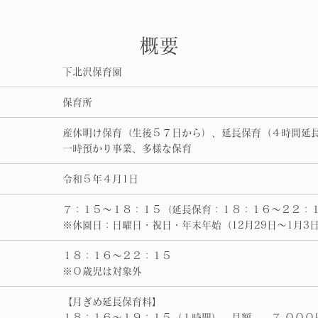
概要
下北沢保育園
保育所
産休明け保育（生後５７日から）、延長保育（４時間延
一時預かり事業、多様な保育
令和５年４月1日
７：１５～１８：１５（延長保育：１８：１６～２２：
※休園日：日曜日・祝日・年末年始（12月29日～1月3
１８：１６～２２：１５
※０歳児は対象外
【月ぎめ延長保育料】
１８：１６～１９：１５（１時間） 月額 ７,０００