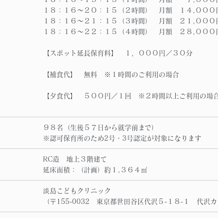
１８：１６～２０：１５（２時間） 月額 １４,０００
１８：１６～２１：１５（３時間） 月額 ２１,０００
１８：１６～２２：１５（４時間） 月額 ２８,０００
【スポット延長保育料】 １，０００円／３０分
【補食代】 無料 ※１時間のご利用の場合
【夕食代】 ５００円／１回 ※２時間以上ご利用の場
９８名（生後５７日から就学前まで）
※認可保育所のため2号・3号認定が対象になります
RC造 地上３階建て
延床面積：（計画）約１,３６４㎡
淡島こどもクリニック
（〒155-0032 東京都世田谷区代沢５-１８-１ 代沢