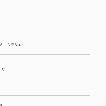
長）、障害児保育
１５）
日）
円