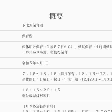
概要
下北沢保育園
保育所
産休明け保育（生後５７日から）、延長保育（４時間延
一時預かり事業、多様な保育
令和５年４月1日
７：１５～１８：１５（延長保育：１８：１６～２２：
※休園日：日曜日・祝日・年末年始（12月29日～1月3
１８：１６～２２：１５
※０歳児は対象外
【月ぎめ延長保育料】
１８：１６～１９：１５（１時間） 月額 ７,０００