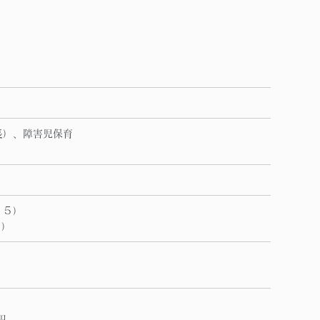
長）、障害児保育
１５）
日）
円