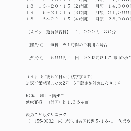
１８：１６～２０：１５（２時間） 月額 １４,０００
１８：１６～２１：１５（３時間） 月額 ２１,０００
１８：１６～２２：１５（４時間） 月額 ２８,０００
【スポット延長保育料】 １，０００円／３０分
【補食代】 無料 ※１時間のご利用の場合
【夕食代】 ５００円／１回 ※２時間以上ご利用の場
９８名（生後５７日から就学前まで）
※認可保育所のため2号・3号認定が対象になります
RC造 地上３階建て
延床面積：（計画）約１,３６４㎡
淡島こどもクリニック
（〒155-0032 東京都世田谷区代沢５-１８-１ 代沢